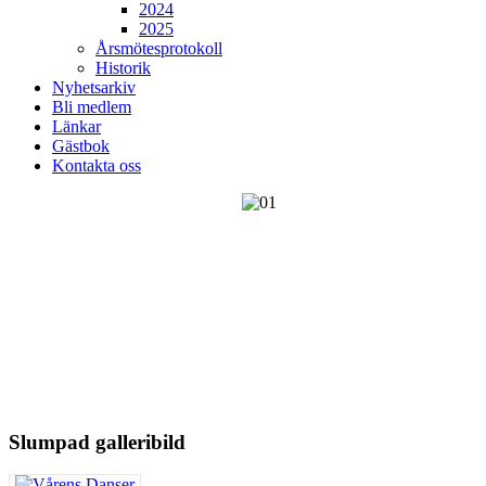
2024
2025
Årsmötesprotokoll
Historik
Nyhetsarkiv
Bli medlem
Länkar
Gästbok
Kontakta oss
Slumpad galleribild