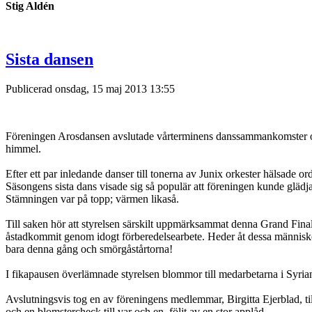
Stig Aldén
Sista dansen
Publicerad onsdag, 15 maj 2013 13:55
Föreningen Arosdansen avslutade vårterminens danssammankomster onsd
himmel.
Efter ett par inledande danser till tonerna av Junix orkester hälsade
Säsongens sista dans visade sig så populär att föreningen kunde glädja 
Stämningen var på topp; värmen likaså.
Till saken hör att styrelsen särskilt uppmärksammat denna Grand Fina
åstadkommit genom idogt förberedelsearbete. Heder åt dessa människor s
bara denna gång och smörgåstårtorna!
I fikapausen överlämnade styrelsen blommor till medarbetarna i Syria
Avslutningsvis tog en av föreningens medlemmar, Birgitta Ejerblad, t
och en blomstercheck till var och en, följt av en stor applåd.