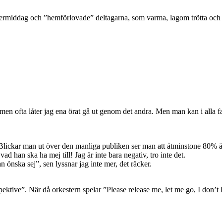
eftermiddag och ”hemförlovade” deltagarna, som varma, lagom trötta oc
en ofta låter jag ena örat gå ut genom det andra. Men man kan i alla fal
ickar man ut över den manliga publiken ser man att åtminstone 80% är 
vad han ska ha mej till! Jag är inte bara negativ, tro inte det.
n önska sej”, sen lyssnar jag inte mer, det räcker.
pektive”. När då orkestern spelar ”Please release me, let me go, I don