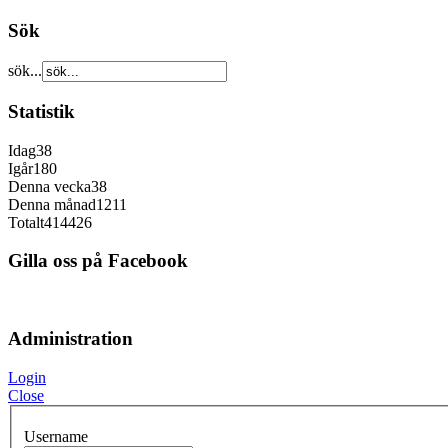
Sök
sök...
Statistik
Idag
38
Igår
180
Denna vecka
38
Denna månad
1211
Totalt
414426
Gilla oss på Facebook
Administration
Login
Close
Username