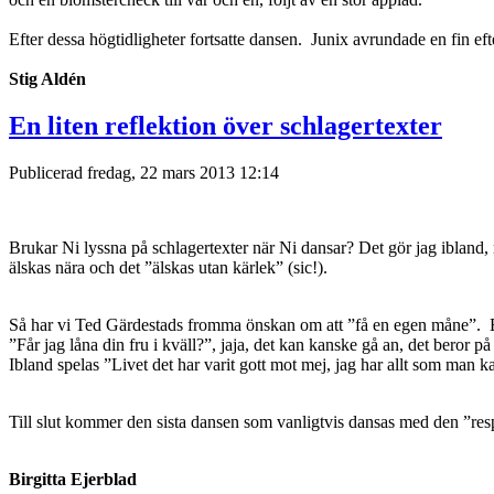
Efter dessa högtidligheter fortsatte dansen. Junix avrundade en fin 
Stig Aldén
En liten reflektion över schlagertexter
Publicerad fredag, 22 mars 2013 12:14
Brukar Ni lyssna på schlagertexter när Ni dansar? Det gör jag ibland, m
älskas nära och det ”älskas utan kärlek” (sic!).
Så har vi Ted Gärdestads fromma önskan om att ”få en egen måne”. Bl
”Får jag låna din fru i kväll?”, jaja, det kan kanske gå an, det beror på 
Ibland spelas ”Livet det har varit gott mot mej, jag har allt som man ka
Till slut kommer den sista dansen som vanligtvis dansas med den ”res
Birgitta Ejerblad