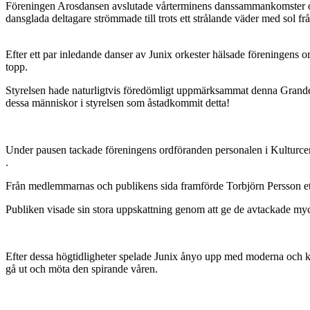
Föreningen Arosdansen avslutade vårterminens danssammankomster onsd
dansglada deltagare strömmade till trots ett strålande väder med sol fr
Efter ett par inledande danser av Junix orkester hälsade föreningen
topp.
Styrelsen hade naturligtvis föredömligt uppmärksammat denna Grande Fi
dessa människor i styrelsen som åstadkommit detta!
Under pausen tackade föreningens ordföranden personalen i Kulturcen
.
Från medlemmarnas och publikens sida framförde Torbjörn Persson ett 
Publiken visade sin stora uppskattning genom att ge de avtackade myck
Efter dessa högtidligheter spelade Junix ånyo upp med moderna och k
gå ut och möta den spirande våren.