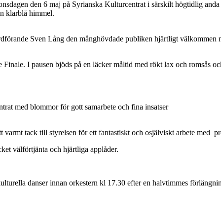
agen den 6 maj på Syrianska Kulturcentrat i särskilt högtidlig anda 
ån klarblå himmel.
s ordförande Sven Lång den månghövdade publiken hjärtligt välkommen 
nale. I pausen bjöds på en läcker måltid med rökt lax och romsås och ti
trat med blommor för gott samarbete och fina insatser
varmt tack till styrelsen för ett fantastiskt och osjälviskt arbete me
et välförtjänta och hjärtliga applåder.
ulturella danser innan orkestern kl 17.30 efter en halvtimmes förlängn