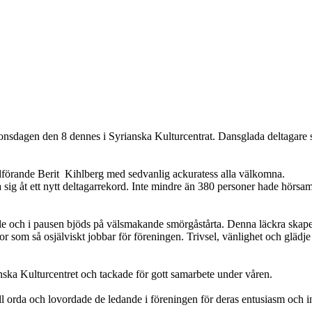
agen den 8 dennes i Syrianska Kulturcentrat. Dansglada deltagare strö
 ordförande Berit Kihlberg med sedvanlig ackuratess alla välkomna.
sig åt ett nytt deltagarrekord. Inte mindre än 380 personer hade hörsamm
le och i pausen bjöds på välsmakande smörgåstårta. Denna läckra skape
om så osjälviskt jobbar för föreningen. Trivsel, vänlighet och glädje ä
nska Kulturcentret och tackade för gott samarbete under våren.
ill orda och lovordade de ledande i föreningen för deras entusiasm och