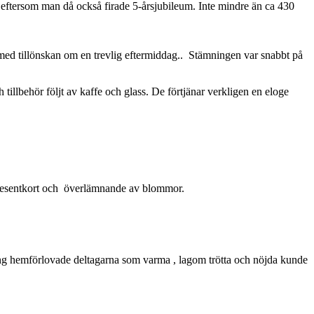
eftersom man då också firade 5-årsjubileum. Inte mindre än ca 430
med tillönskan om en trevlig eftermiddag.. Stämningen var snabbt på
llbehör följt av kaffe och glass. De förtjänar verkligen en eloge
d presentkort och överlämnande av blommor.
ing hemförlovade deltagarna som varma , lagom trötta och nöjda kunde