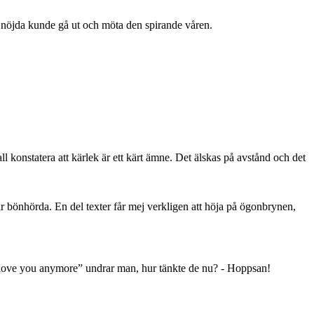
h nöjda kunde gå ut och möta den spirande våren.
l konstatera att kärlek är ett kärt ämne. Det älskas på avstånd och det
bönhörda. En del texter får mej verkligen att höja på ögonbrynen,
’t love you anymore” undrar man, hur tänkte de nu? - Hoppsan!