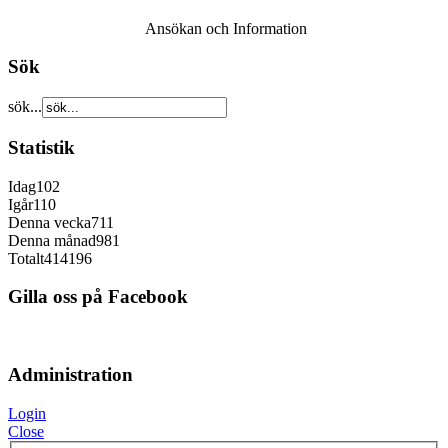
Ansökan och Information
Sök
sök...
Statistik
Idag
102
Igår
110
Denna vecka
711
Denna månad
981
Totalt
414196
Gilla oss på Facebook
Administration
Login
Close