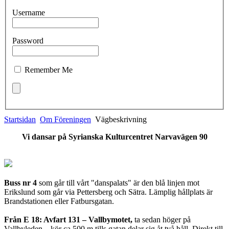
Username
Password
Remember Me
Startsidan
Om Föreningen
Vägbeskrivning
Vi dansar på Syrianska Kulturcentret
Narvavägen 90
Buss nr 4
som går till vårt "danspalats" är den blå linjen mot
Erikslund som går via Pettersberg och Sätra. Lämplig hållplats är
Brandstationen eller Fatbursgatan.
Från E 18: Avfart 131 – Vallbymotet,
ta sedan höger på
Vallbyleden – kör ca 500 m tills gatan delar sig åt två håll. Direkt till